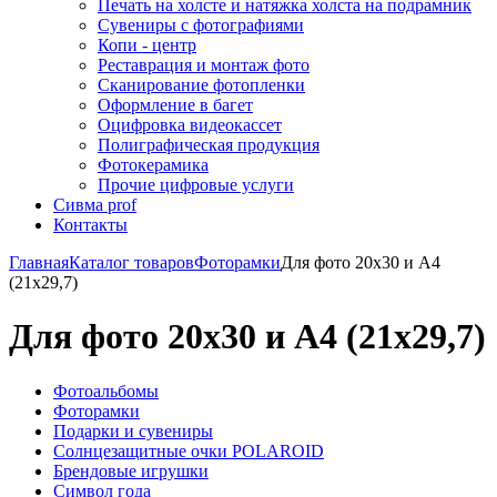
Печать на холсте и натяжка холста на подрамник
Сувениры с фотографиями
Копи - центр
Реставрация и монтаж фото
Сканирование фотопленки
Оформление в багет
Оцифровка видеокассет
Полиграфическая продукция
Фотокерамика
Прочие цифровые услуги
Сивма prof
Контакты
Главная
Каталог товаров
Фоторамки
Для фото 20х30 и А4
(21х29,7)
Для фото 20х30 и А4 (21х29,7)
Фотоальбомы
Фоторамки
Подарки и сувениры
Солнцезащитные очки POLAROID
Брендовые игрушки
Символ года