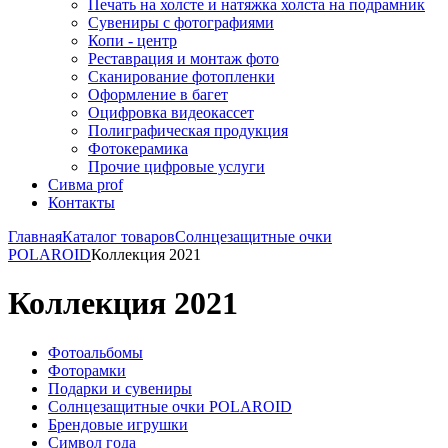
Печать на холсте и натяжка холста на подрамник
Сувениры с фотографиями
Копи - центр
Реставрация и монтаж фото
Сканирование фотопленки
Оформление в багет
Оцифровка видеокассет
Полиграфическая продукция
Фотокерамика
Прочие цифровые услуги
Сивма prof
Контакты
Главная
Каталог товаров
Солнцезащитные очки
POLAROID
Коллекция 2021
Коллекция 2021
Фотоальбомы
Фоторамки
Подарки и сувениры
Солнцезащитные очки POLAROID
Брендовые игрушки
Символ года