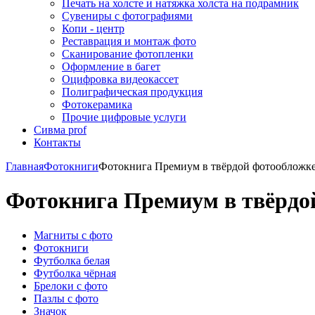
Печать на холсте и натяжка холста на подрамник
Сувениры с фотографиями
Копи - центр
Реставрация и монтаж фото
Сканирование фотопленки
Оформление в багет
Оцифровка видеокассет
Полиграфическая продукция
Фотокерамика
Прочие цифровые услуги
Сивма prof
Контакты
Главная
Фотокниги
Фотокнига Премиум в твёрдой фотообложке
Фотокнига Премиум в твёрдой
Магниты с фото
Фотокниги
Футболка белая
Футболка чёрная
Брелоки с фото
Пазлы с фото
Значок