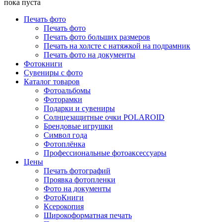
пока пуста
Печать фото
Печать фото
Печать фото больших размеров
Печать на холсте с натяжкой на подрамник
Печать фото на документы
Фотокниги
Сувениры с фото
Каталог товаров
Фотоальбомы
Фоторамки
Подарки и сувениры
Солнцезащитные очки POLAROID
Брендовые игрушки
Символ года
Фотоплёнка
Профессиональные фотоаксессуары
Цены
Печать фотографий
Проявка фотопленки
Фото на документы
ФотоКниги
Ксерокопия
Широкоформатная печать