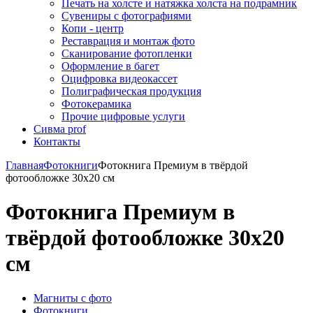
Печать на холсте и натяжка холста на подрамник
Сувениры с фотографиями
Копи - центр
Реставрация и монтаж фото
Сканирование фотопленки
Оформление в багет
Оцифровка видеокассет
Полиграфическая продукция
Фотокерамика
Прочие цифровые услуги
Сивма prof
Контакты
Главная
Фотокниги
Фотокнига Премиум в твёрдой
фотообложке 30х20 см
Фотокнига Премиум в
твёрдой фотообложке 30х20
см
Магниты с фото
Фотокниги