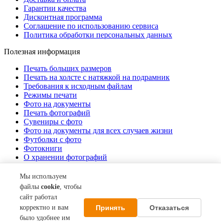
Гарантии качества
Дисконтная программа
Соглашение по использованию сервиса
Политика обработки персональных данных
Полезная информация
Печать больших размеров
Печать на холсте c натяжкой на подрамник
Требования к исходным файлам
Режимы печати
Фото на документы
Печать фотографий
Сувениры с фото
Фото на документы для всех случаев жизни
Футболки с фото
Фотокниги
О хранении фотографий
Стоимость услуг
Мы используем
О компании
файлы
cookie
, чтобы
сайт работал
Контакты
Принять
Отказаться
корректно и вам
Акции
О нас
было удобнее им