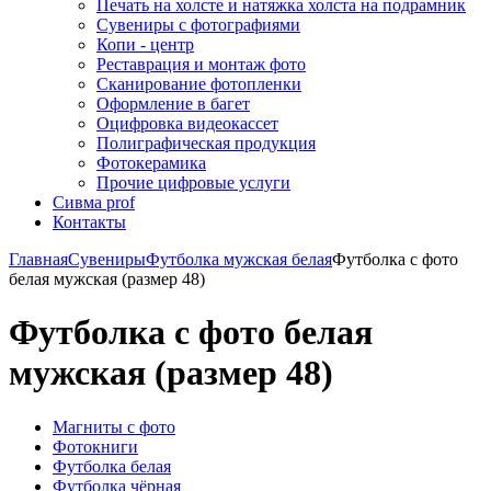
Печать на холсте и натяжка холста на подрамник
Сувениры с фотографиями
Копи - центр
Реставрация и монтаж фото
Сканирование фотопленки
Оформление в багет
Оцифровка видеокассет
Полиграфическая продукция
Фотокерамика
Прочие цифровые услуги
Сивма prof
Контакты
Главная
Сувениры
Футболка мужская белая
Футболка с фото
белая мужская (размер 48)
Футболка с фото белая
мужская (размер 48)
Магниты с фото
Фотокниги
Футболка белая
Футболка чёрная