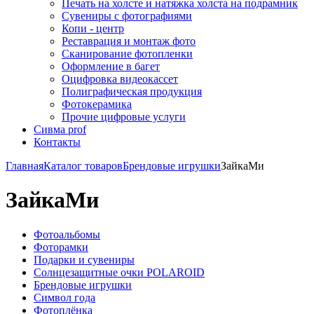
Печать на холсте и натяжка холста на подрамник
Сувениры с фотографиями
Копи - центр
Реставрация и монтаж фото
Сканирование фотопленки
Оформление в багет
Оцифровка видеокассет
Полиграфическая продукция
Фотокерамика
Прочие цифровые услуги
Сивма prof
Контакты
Главная
Каталог товаров
Брендовые игрушки
ЗайкаМи
ЗайкаМи
Фотоальбомы
Фоторамки
Подарки и сувениры
Солнцезащитные очки POLAROID
Брендовые игрушки
Символ года
Фотоплёнка