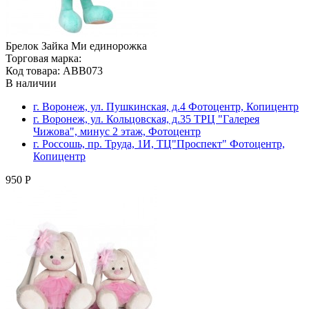
Брелок Зайка Ми единорожка
Торговая марка:
Код товара: ABB073
В наличии
г. Воронеж, ул. Пушкинская, д.4 Фотоцентр, Копицентр
г. Воронеж, ул. Кольцовская, д.35 ТРЦ "Галерея
Чижова", минус 2 этаж, Фотоцентр
г. Россошь, пр. Труда, 1И, ТЦ"Проспект" Фотоцентр,
Копицентр
950 Р