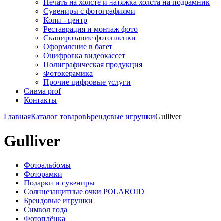
Печать на холсте и натяжка холста на подрамник
Сувениры с фотографиями
Копи - центр
Реставрация и монтаж фото
Сканирование фотопленки
Оформление в багет
Оцифровка видеокассет
Полиграфическая продукция
Фотокерамика
Прочие цифровые услуги
Сивма prof
Контакты
Главная
Каталог товаров
Брендовые игрушки
Gulliver
Gulliver
Фотоальбомы
Фоторамки
Подарки и сувениры
Солнцезащитные очки POLAROID
Брендовые игрушки
Символ года
Фотоплёнка