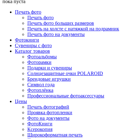
пока пуста
Печать фото
Печать фото
Печать фото больших размеров
Печать на холсте с натяжкой на подрамник
Печать фото на документы
Фотокниги
Сувениры с фото
Каталог товаров
Фотоальбомы
Фоторамки
Подарки и сувениры
Солнцезащитные очки POLAROID
Брендовые игрушки
Символ года
Фотоплёнка
Профессиональные фотоаксессуары
Цены
Печать фотографий
Проявка фотопленки
Фото на документы
ФотоКниги
Ксерокопия
Широкоформатная печать