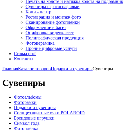
Печать на холсте и натяжка холста на подрамник
Сувениры с фотографиями
Копи - центр
Реставрация и монтаж фото
Сканирование фотопленки
Оформление в багет
Оцифровка видеокассет
Полиграфическая продукция
Фотокерамика
Прочие цифровые услуги
Сивма prof
Контакты
Главная
Каталог товаров
Подарки и сувениры
Сувениры
Сувениры
Фотоальбомы
Фоторамки
Подарки и сувениры
Солнцезащитные очки POLAROID
Брендовые игрушки
Символ года
Фотоплёнка