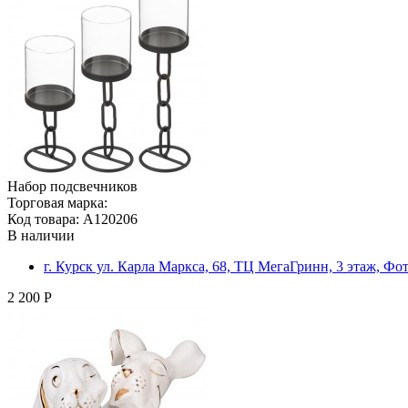
Набор подсвечников
Торговая марка:
Код товара: A120206
В наличии
г. Курск ул. Карла Маркса, 68, ТЦ МегаГринн, 3 этаж, Ф
2 200 Р