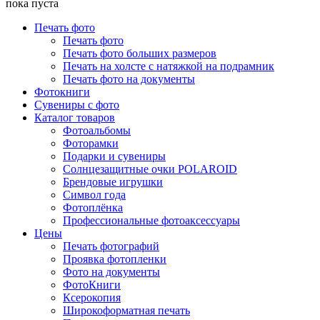
пока пуста
Печать фото
Печать фото
Печать фото больших размеров
Печать на холсте с натяжкой на подрамник
Печать фото на документы
Фотокниги
Сувениры с фото
Каталог товаров
Фотоальбомы
Фоторамки
Подарки и сувениры
Солнцезащитные очки POLAROID
Брендовые игрушки
Символ года
Фотоплёнка
Профессиональные фотоаксессуары
Цены
Печать фотографий
Проявка фотопленки
Фото на документы
ФотоКниги
Ксерокопия
Широкоформатная печать