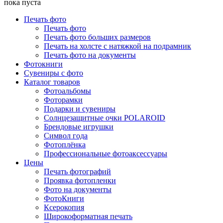
пока пуста
Печать фото
Печать фото
Печать фото больших размеров
Печать на холсте с натяжкой на подрамник
Печать фото на документы
Фотокниги
Сувениры с фото
Каталог товаров
Фотоальбомы
Фоторамки
Подарки и сувениры
Солнцезащитные очки POLAROID
Брендовые игрушки
Символ года
Фотоплёнка
Профессиональные фотоаксессуары
Цены
Печать фотографий
Проявка фотопленки
Фото на документы
ФотоКниги
Ксерокопия
Широкоформатная печать