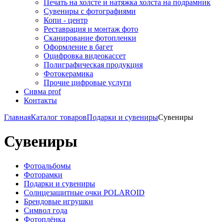
Печать на холсте и натяжка холста на подрамник
Сувениры с фотографиями
Копи - центр
Реставрация и монтаж фото
Сканирование фотопленки
Оформление в багет
Оцифровка видеокассет
Полиграфическая продукция
Фотокерамика
Прочие цифровые услуги
Сивма prof
Контакты
Главная
Каталог товаров
Подарки и сувениры
Сувениры
Сувениры
Фотоальбомы
Фоторамки
Подарки и сувениры
Солнцезащитные очки POLAROID
Брендовые игрушки
Символ года
Фотоплёнка