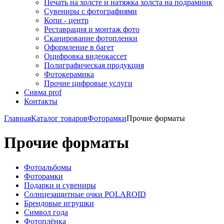
Печать на холсте и натяжка холста на подрамник
Сувениры с фотографиями
Копи - центр
Реставрация и монтаж фото
Сканирование фотопленки
Оформление в багет
Оцифровка видеокассет
Полиграфическая продукция
Фотокерамика
Прочие цифровые услуги
Сивма prof
Контакты
Главная
Каталог товаров
Фоторамки
Прочие форматы
Прочие форматы
Фотоальбомы
Фоторамки
Подарки и сувениры
Солнцезащитные очки POLAROID
Брендовые игрушки
Символ года
Фотоплёнка