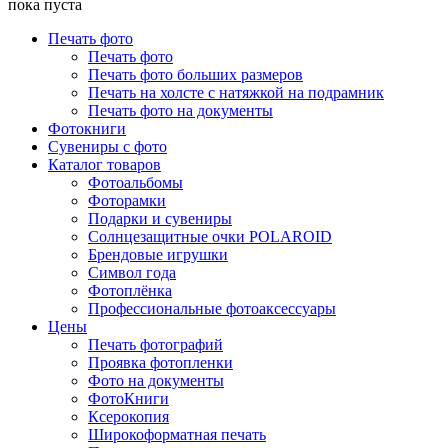
пока пуста
Печать фото
Печать фото
Печать фото больших размеров
Печать на холсте с натяжкой на подрамник
Печать фото на документы
Фотокниги
Сувениры с фото
Каталог товаров
Фотоальбомы
Фоторамки
Подарки и сувениры
Солнцезащитные очки POLAROID
Брендовые игрушки
Символ года
Фотоплёнка
Профессиональные фотоаксессуары
Цены
Печать фотографий
Проявка фотопленки
Фото на документы
ФотоКниги
Ксерокопия
Широкоформатная печать